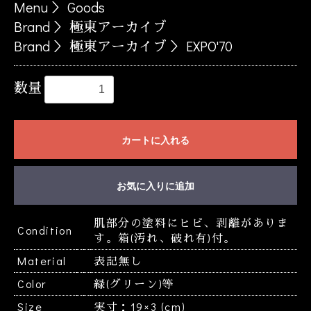
Menu
＞
Goods
Brand
＞
極東アーカイブ
Brand
＞
極東アーカイブ
＞
EXPO'70
数量
お買い物を続ける
カートへ進む
カートに入れる
お気に入りに追加
肌部分の塗料にヒビ、剥離がありま
Condition
す。箱(汚れ、破れ有)付。
Material
表記無し
Color
緑(グリーン)等
Size
実寸：19×3 (cm)