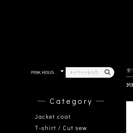
全
31
― Category ―
Jacket coat
T-shirt / Cut sew