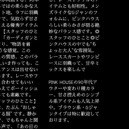
らではの柔らかなス
イテムとも好相性。メン
ット地。ラフに羽織
ズライクなGジャンのフ
けで、気取らず甘さ
ォルムに、ピンクハウス
とえる優秀アイテム
らしい柔らかさが宿る絶
。【スタッフのひと
妙なバランス感です。◎
】「カーディガンと
スタッフのひとこと◎ピ
より、“物語を着
ンクハウスの中でも“ち
ような感覚。この
ょっと大人”な雰囲気。
この質感、このバラ
レーススカートやワンピ
……いま作っても、こ
ースに羽織って、甘辛ミ
ュアンスは出せない
ックスを楽しんで
します。レースやフ
と合わせてもいい
PINK HOUSEの90年代ア
あえてボーイッシュ
ウターや変わり種カラ
しても素敵です。
ー、甘さ控えめのシンプ
タッフのひとこと】
ル系アイテムも人気上昇
、たぶん “おしゃ
中。ブラウン系・Gジャ
る服” です。静か
ンタイプは特に歓迎して
で、でもちゃんと聞
おります。
る声で、「あの日の