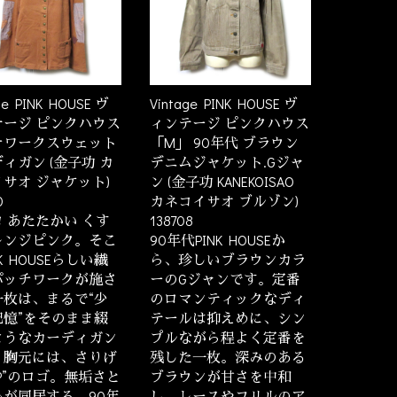
ge PINK HOUSE ヴ
Vintage PINK HOUSE ヴ
テージ ピンクハウス
ィンテージ ピンクハウス
チワークスウェット
「M」 90年代 ブラウン
ィガン (金子功 カ
デニムジャケット.Gジャ
サオ ジャケット)
ン (金子功 KANEKOISAO
0
カネコイサオ ブルゾン)
 あたたかい くす
138708
レンジピンク。そこ
90年代PINK HOUSEか
NK HOUSEらしい繊
ら、珍しいブラウンカラ
パッチワークが施さ
ーのGジャンです。定番
一枚は、まるで“少
のロマンティックなディ
記憶”をそのまま綴
テールは抑えめに、シン
ようなカーディガン
プルながら程よく定番を
。胸元には、さりげ
残した一枚。深みのある
P”のロゴ。無垢さと
ブラウンが甘さを中和
心が同居する、90年
し、レースやフリルのア