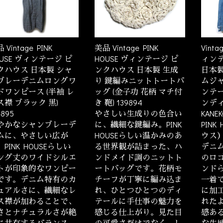
 Vintage PINK
美品 Vintage PINK
Vinta
OUSE ヴィンテージ ピ
HOUSE ヴィンテージ ピ
ィン
クハウス 日本製 シャ
ンクハウス 日本製 生成
日本製
ブレーデニムロングワ
り 鍵編みニットトートバ
ムジャ
ドワンピース (半袖 レ
ッグ (金子功 花柄 マチ付
ンテー
ス襟 ブラック 黒)
き 鞄) 139894
ンディ
9895
やさしい生成りの色合い
KANEK
やかなシャンブレーデ
に、繊細な鍵編み。PINK
PIN
ムに、やさしい広が
HOUSEらしい温かみのあ
ウス
PINK HOUSEらしい
る世界観が詰まった、ハ
デニ
ング丈のワイドシルエ
ンドメイド調のニットト
のロ
トが印象的なワンピー
ートバッグです。花柄モ
ンド
です。デニム特有のカ
チーフが丁寧に編み込ま
一着
ュアルさに、繊細なレ
れ、ひとつひとつのディ
に加
ス襟が加わることで、
テールに手仕事の魅力を
れた
さとナチュラルさが絶
感じる仕上がり。見た目
感あ
に共存するバランス。
の可愛さだけでなく、し
な生