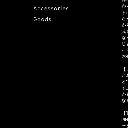
ゆ
Accessories
ト
Goods
ら
か
成
な
じ
ー
お
【
こ
と
す
か
な
【
PI
ー