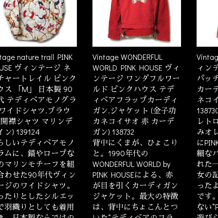
tage nature trail PINK
Vintage WONDERFUL
Vinta
OUSE ヴィンテージ ネ
WORLD PINK HOUSE ヴィ
ィン
チャートレイル ピンク
ンテージ ワンダフルワー
パッ
ウス 「M」 日本製 90
ルド ピンクハウス テデ
カーデ
代 テディベアモノグラ
ィベアフラップカーディ
ネコイ
 ワイドシャツ.ブラウ
ガン.ジャケット (金子功
13873
 (開襟シャツ マリンデ
カネコイサオ 赤 カーデ
レトロ
ン) 139124
ガン) 138732
みオ
らしいテディベアモノ
背中にくまが、ひょこり
にPI
ラムに、錨やロープな
と。1990年代の
細な
のマリンモチーフを組
WONDERFUL WORLD by
れた
合わせた90年代ヴィン
PINK HOUSEによる、赤
女の
ージのワイドシャツ。
が目を引くカーディガン
った
ったりとしたシルエッ
ジャケット。最大の特徴
です
で羽織りとしても着用
は、背中にちょこんとつ
ない“
お買い物を続ける
カートへ進む
き、日本製ならではの
いた“テディベアのフラ
遊び