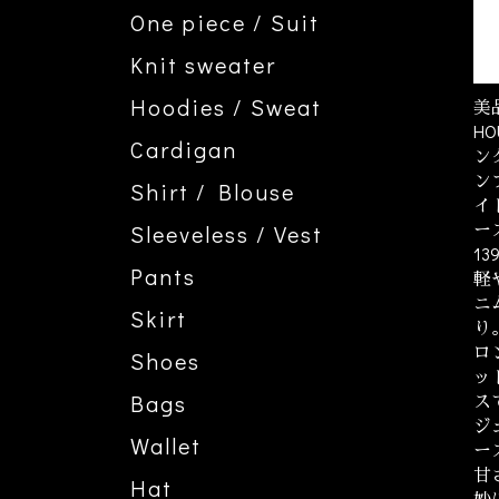
One piece / Suit
Knit sweater
Hoodies / Sweat
美品
H
Cardigan
ン
ン
Shirt / Blouse
イ
ー
Sleeveless / Vest
13
Pants
軽
ニ
Skirt
り。
ロ
Shoes
ッ
ス
Bags
ジ
Wallet
ー
甘
Hat
妙