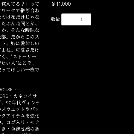
￥11,000
、覚えてる？」って
チワークで継ぎ合わ
たのは布だけじゃな
数量
、たぶん時間とか、
とか、そんな曖昧な
全部。だからこのス
ット、妙に愛おしい
すよね。可愛さだけ
なく、“ストーリー
着たい人”にこそ、
取ってほしい一枚で
 HOUSE・
EBORG・カネコイサ
ど、90年代ヴィンテ
のスウェットやパッ
ークアイテムを強化
中。ロゴ入り・モチ
付き・色褪せ感のあ