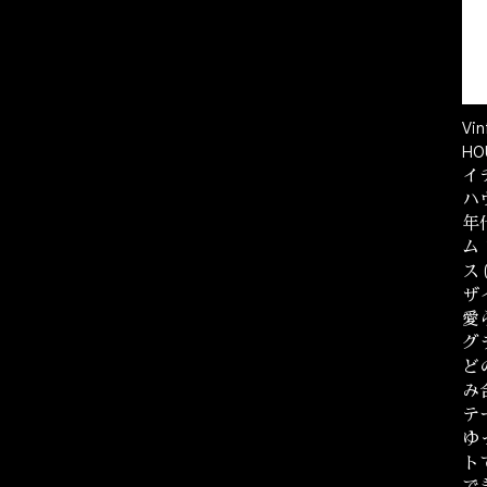
Vin
H
イ
ハ
年
ム
ス
ザイ
愛
グ
ど
み
テ
ゆ
ト
で