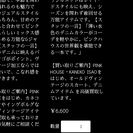
織れるのも魅力で
ドスタイルにも映え、シ
カジュアルスタイル
ーズンを問わず着回せる
もちろん、甘めのア
万能アイテムです。【ス
ムと合わせてピンク
タッフの一言】「薄い水
スらしいミックス感
色のデニムカラーがコー
しめる万能なGジャ
デを軽やかに。ピンクハ
【スタッフの一言】
ウスの世界観を堪能でき
のデニムに映えるバ
る一本です。」
ロゴがポイント。ヴ
テージ加工ならでは
【買い取りご案内】PINK
合いで、こなれ感を
HOUSE・KANEKO ISAOを
できます。
はじめ、オールドヴィン
テージのスカート、デニ
取りご案内】PINK
ムアイテム を高価買取し
SEをはじめ、カネコ
ています。
オやインゲボルグな
￥6,600
ヴィンテージアイテ
買取も承っておりま
お気軽にご相談くだ
数量
。