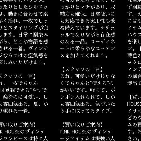
ったりとしたシルエッ
っかりとマチがあり、収
ず羽
は、動きに合わせて柔
納力も確保。日常使いに
す。
かく揺れ、一枚でしっ
も対応できる実用性も兼
には
りとスタイリングが完
ね備えています。ナチュ
イテ
します。日常に馴染み
ラルでありながら存在感
ハウ
がら、どこか物語を感
のある一品。コーディネ
を楽
させる一着。ヴィンテ
ートに柔らかなニュアン
ン。
ジならではの空気感を
スを加えてくれます。
薄色
楽しみいただけます。
ック
【スタッフの一言】
ィン
スタッフの一言】
これ、可愛いだけじゃな
の風
れ、一枚でちゃん
くてちゃんと“使える”の
演出
“世界観できる”やつで
がいいです。軽くて、ポ
。楽なのに可愛い、し
ンポン入れられて、しか
【買い
も雰囲気出る。夏、か
も雰囲気出る。気づいた
HOU
り頼れる一着。
ら手に取ってるタイプ。
イサ
どの
買い取りご案内】
【買い取りご案内】
ムの
NK HOUSEのヴィンテ
PINK HOUSEのヴィンテ
す。
ジワンピースは特に人
ージアイテムは根強い人
さい