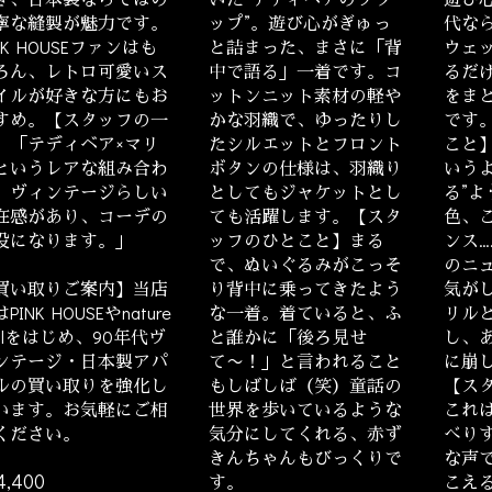
寧な縫製が魅力です。
ップ”。遊び心がぎゅっ
代な
NK HOUSEファンはも
と詰まった、まさに「背
ウェ
ろん、レトロ可愛いス
中で語る」一着です。コ
るだ
イルが好きな方にもお
ットンニット素材の軽や
をま
すめ。【スタッフの一
かな羽織で、ゆったりし
です
】「テディベア×マリ
たシルエットとフロント
こと
というレアな組み合わ
ボタンの仕様は、羽織り
いう
。ヴィンテージらしい
としてもジャケットとし
る”
在感があり、コーデの
ても活躍します。【スタ
色、
役になります。」
ッフのひとこと】まる
ンス
で、ぬいぐるみがこっそ
のニ
買い取りご案内】当店
り背中に乗ってきたよう
気が
PINK HOUSEやnature
な一着。着ていると、ふ
リル
ailをはじめ、90年代ヴ
と誰かに「後ろ見せ
し、
ンテージ・日本製アパ
て〜！」と言われること
に崩
ルの買い取りを強化し
もしばしば（笑）童話の
【ス
います。お気軽にご相
世界を歩いているような
これは
ください。
気分にしてくれる、赤ず
べりす
きんちゃんもびっくりで
な声
,400
す。
こえ