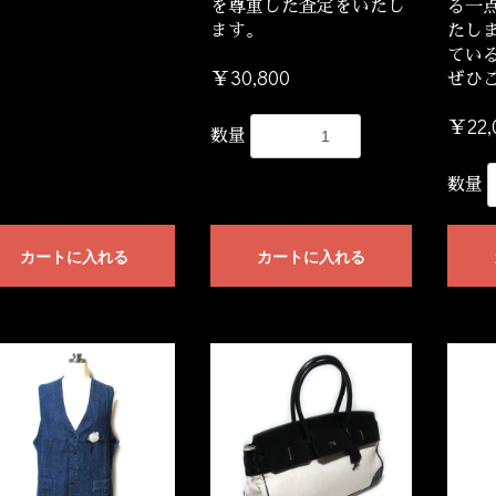
を尊重した査定をいたし
る一
ます。
たし
てい
￥30,800
ぜひ
￥22,
数量
数量
カートに入れる
カートに入れる