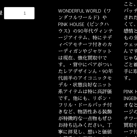
こと
WONDERFUL WORLD（ワ
パッ
量
ンダフルワールド）や
され
PINK HOUSE（ピンクハ
くて
ウス）の90年代ヴィンテ
感情
ージアイテム、特にテデ
もの
ィベアモチーフ付きのカ
ウェ
ーディガンやジャケット
んで
は現在、強化買取中で
じゃ
す。・背中にベアがつい
ごと
たレアデザインん・90年
手に
代前半のアイコニックモ
す。
デル・状態良好なニット
系アイテムは特に高評価
PINK
です。他にも、リボン・
ING
フリル・ドールパッチ付
オな
きなど、物語性ある装飾
ージ
が特徴的な一点物もぜひ
チワ
お持ち込みください。丁
買取
寧に拝見し、想いと価値
ーフ