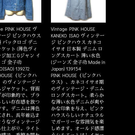
ge PINK HOUSE ヴ
Vintage PINK HOUSE
テージ ピンクハウス
KANEKO ISAO ヴィンテー
 バックロゴ デニ
ジ ピンクハウス カネコ
ケット (薄色ヴィ
イサオ 日本製 デニム ロ
ジ加工 Gジャン イ
ングスカート 薄い水色
ゴ 金子功
(ジーンズ 金子功 Made in
OISAO) 139272
Japan) 139154
K HOUSE（ピンクハ
PINK HOUSE（ピンクハ
） のヴィンテージ・
ウス）、カネコイサオ期
ムジャケット。背面
のヴィンテージ・デニム
ゴが印象的で、ブラ
ロングスカート。柔らか
らしい存在感を放つ
な薄い水色デニムが爽や
です。デニムは薄色
かな印象を与え、ピンク
工され、長年着込ま
ハウスらしいナチュラル
ようなヴィンテージ
でガーリーな雰囲気を楽
る仕上がり。ライト
しめます。オールド感漂
地感で、季節を問わ
うシルエットはレイヤー