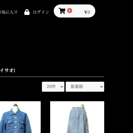
0
￥0
お気に入り
ログイン
コイサオ)