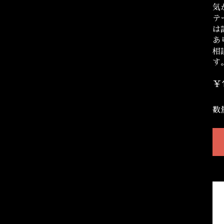
気
テ
は
あ
相
す
￥1
数