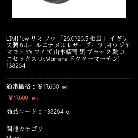
LIMI few リミ フゥ 「26.0?26.5 相当」 イギリ
ス製 8ホールエナメルレザーブーツ (ヨウジヤ
マモト Y's ワイズ 山本耀司 黒 ブラック 靴 ユ
ニセックス Dr.Martens ドクターマーチン)
138264
通常価格：￥17,600
税込
￥17,600
税込
商品コード：
138264-q
関連カテゴリ
Menu