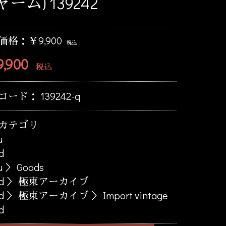
ーム) 139242
価格：￥9,900
税込
,900
税込
コード：
139242-q
カテゴリ
u
d
u
＞
Goods
d
＞
極東アーカイブ
d
＞
極東アーカイブ
＞
Import vintage
d