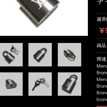
チャ
通常
￥9
商品
関連
Men
Bran
Men
Bran
Bran
bran