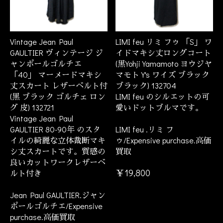
Vintage Jean Paul
LIMI feu リミ フゥ 「S」 ワ
GAULTIER ヴィンテージ ジ
イドマキシ丈ロングコート
ャンポールゴルチエ
(黒Yohji Yamamoto ヨウジヤ
「40」 マーメードマキシ
マモト Y's ワイズ ブラック
丈スカート レザーベルト付
ブラック) 132704
(黒 ブラック ゴルチェ ロン
LIMI feu のシルエットの可
グ 皮) 132721
愛いドットブルマです。
Vintage Jean Paul
GAULTIER 80-90年 のスタ
LIMI feu .リミ フ
イルの綺麗な立体裁断マキ
ゥ/Expensive purchase.高価
シ丈スカートです。質感の
買取
良いカットワークレザーベ
￥19,800
ルト付き
Jean Paul GAULTIER.ジャン
ポールゴルチエ/Expensive
purchase.高価買取