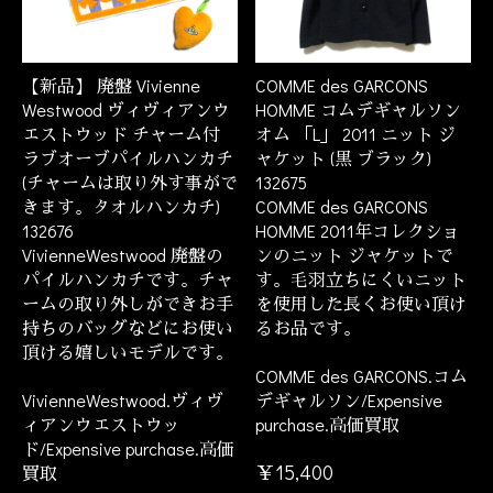
【新品】 廃盤 Vivienne
COMME des GARCONS
Westwood ヴィヴィアンウ
HOMME コムデギャルソン
エストウッド チャーム付
オム 「L」 2011 ニット ジ
ラブオーブパイルハンカチ
ャケット (黒 ブラック)
(チャームは取り外す事がで
132675
きます。タオルハンカチ)
COMME des GARCONS
132676
HOMME 2011年コレクショ
VivienneWestwood 廃盤の
ンのニット ジャケットで
パイルハンカチです。チャ
す。毛羽立ちにくいニット
ームの取り外しができお手
を使用した長くお使い頂け
持ちのバッグなどにお使い
るお品です。
頂ける嬉しいモデルです。
COMME des GARCONS.コム
VivienneWestwood.ヴィヴ
デギャルソン/Expensive
ィアンウエストウッ
purchase.高価買取
ド/Expensive purchase.高価
￥15,400
買取