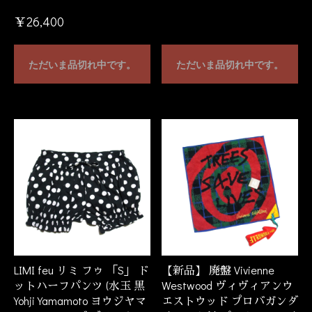
￥26,400
ただいま品切れ中です。
ただいま品切れ中です。
LIMI feu リミ フゥ 「S」 ド
【新品】 廃盤 Vivienne
ットハーフパンツ (水玉 黒
Westwood ヴィヴィアンウ
Yohji Yamamoto ヨウジヤマ
エストウッド プロバガンダ